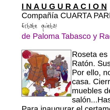
I N A U G U R A C I O N
Compañía CUARTA PARE
de Paloma Tabasco y Ra
Roseta es 
Ratón. Sus
Por ello, n
casa. Cier
muebles de
salón...Has
Para inaugurar el certa