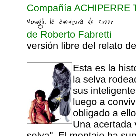
Compañía ACHIPERRE T
de Roberto Fabretti
versión libre del relato d
Esta es la his
la selva rode
sus inteligen
luego a convi
obligado a ello
Una acertada v
selva". El montaje ha su