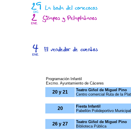
Programación Infantil
Excmo. Ayuntamiento de Cáceres
Teatro Giñol de Miguel Pino
20 y 21
Centro comercial Ruta de la Pla
Fiesta Infantil
20
Pabellón Polideportivo Municipal
Teatro Giñol de Miguel Pino
26 y 27
Biblioteca Pública