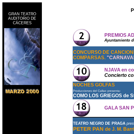
P
GRAN TEATRO
AUDITORIO DE
CÁCERES
PREMIOS AD
Ayuntamiento de
CONCURSO DE CANCION
COMPARSAS.
"CARNAVAL
NJAVA en co
Concierto con
NOCHES GOLFAS
Producciones del Callao presenta
:
COMO LOS GRIEGOS de St
GALA SAN P
TEATRO NEGRO DE PRAGA
pres
PETER PAN
de J. M. Barr