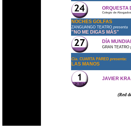
ORQUESTA 
Colegio de Abogados
NOCHES GOLFAS
ZANGUANGO TEATRO
presenta
"NO ME DIGAS MÁS"
DÍA MUNDIA
GRAN TEATRO p
Cía
. CUARTA PARED
presenta
:
LAS MANOS
JAVIER KRA
(Red d