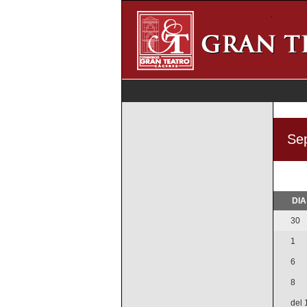
Sep
DIA
30
1
6
8
del 