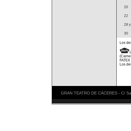
20
22
28 y
30
Los des
(Carne
FATEX (
Los de
GRAN TEATRO DE CÁCERES - C/ San An