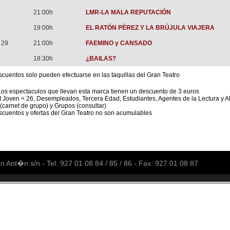
21:00h
LMR-LA MALA REPUTACIÓN
19:00h
EL RATÓN PÉREZ Y LA BRÚJULA VIAJERA
 29
21:00h
FAEMINO y CANSADO
18:30h
¿BAILAS?
cuentos solo pueden efectuarse en las taquillas del Gran Teatro
Los espectaculos que llevan esta marca tienen un descuento de 3 euros
t Joven < 26, Desempleados, Tercera Edad, Estudiantes, Agentes de la Lectura 
carnet de grupo) y Grupos (consultar)
scuentos y ofertas del Gran Teatro no son acumulables
t�n s/n - Tel: 927 01 08 84 / 85 / 86 - Fax: 927 01 08 87