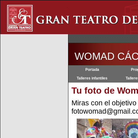
WOMAD CÁCER
Portada
Pro
Talleres infantiles
Tallere
Tu foto de Wo
Miras con el objetiv
fotowomad@gmail.co