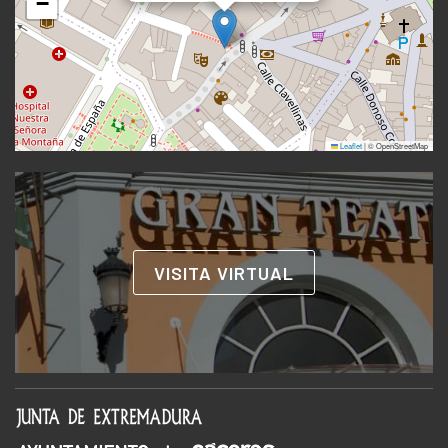
−
Leaflet
|
© OpenStreetMap
VISITA VIRTUAL