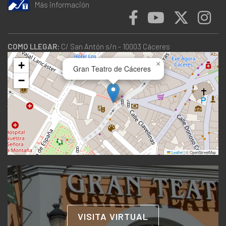
Más información
COMO LLEGAR:
C/ San Antón s/n - 10003 Cáceres
+
×
Gran Teatro de Cáceres
−
Leaflet
|
© OpenStreetMap
VISITA VIRTUAL