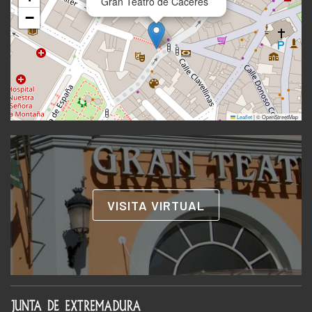
Gran Teatro de Cáceres
−
Leaflet
|
© OpenStreetMap
VISITA VIRTUAL