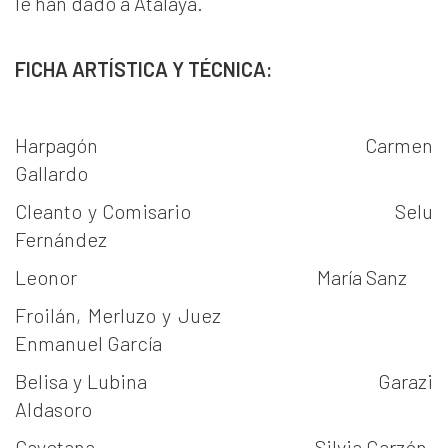
le han dado a Atalaya.
FICHA ARTÍSTICA Y TÉCNICA:
Harpagón Carmen
Gallardo
Cleanto y Comisario Selu
Fernández
Leonor María Sanz
Froilán, Merluzo y Juez
Enmanuel García
Belisa y Lubina Garazi
Aldasoro
Cayetana Silvia Garzón