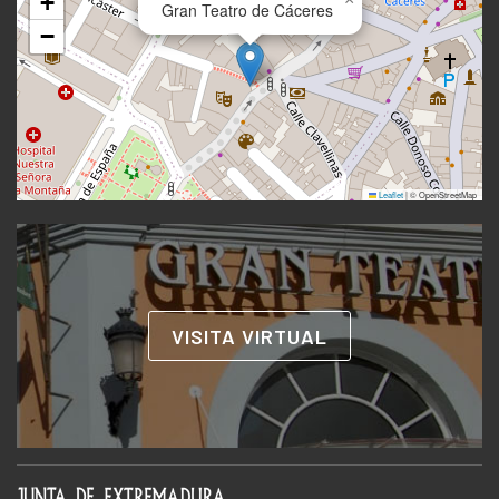
+
Gran Teatro de Cáceres
−
Leaflet
|
© OpenStreetMap
VISITA VIRTUAL