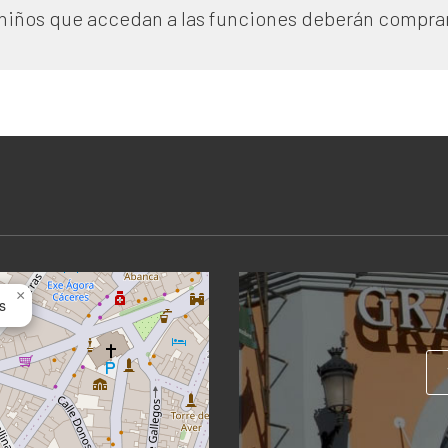
s niños que accedan a las funciones deberán comprar
×
s