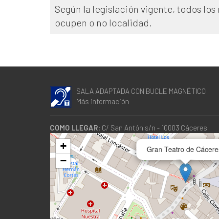
Según la legislación vigente, todos lo
ocupen o no localidad.
SALA ADAPTADA CON BUCLE MAGNÉTICO
Más información
COMO LLEGAR:
C/ San Antón s/n - 10003 Cáceres
+
Gran Teatro de Cácere
−