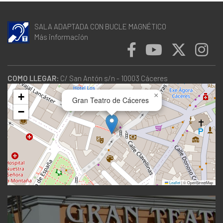
SALA ADAPTADA CON BUCLE MAGNÉTICO
Más información
COMO LLEGAR:
C/ San Antón s/n - 10003 Cáceres
+
×
Gran Teatro de Cáceres
−
Leaflet
|
© OpenStreetMap