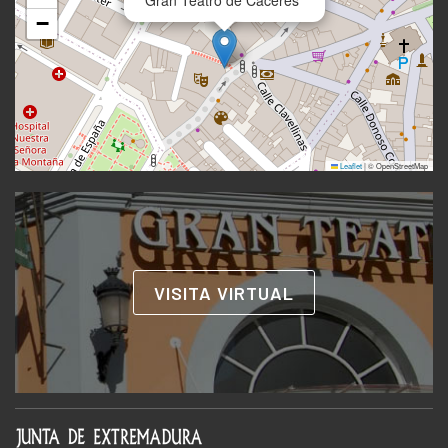
Gran Teatro de Cáceres
−
Leaflet
|
© OpenStreetMap
VISITA VIRTUAL