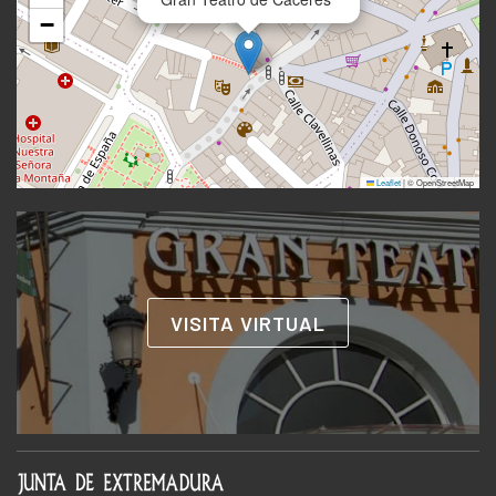
−
Leaflet
|
© OpenStreetMap
VISITA VIRTUAL