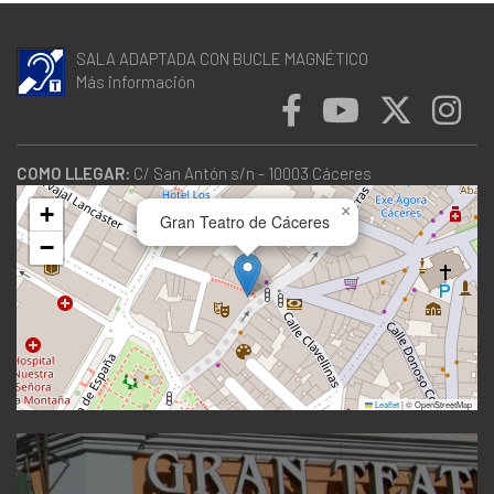
SALA ADAPTADA CON BUCLE MAGNÉTICO
Más información
COMO LLEGAR:
C/ San Antón s/n - 10003 Cáceres
+
×
Gran Teatro de Cáceres
−
Leaflet
|
© OpenStreetMap