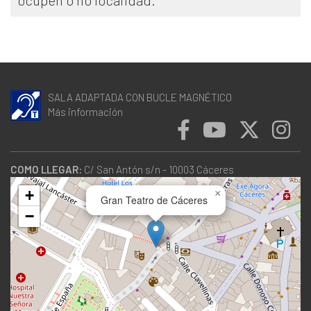
ocupen o no localidad.
SALA ADAPTADA CON BUCLE MAGNÉTICO
Más información
COMO LLEGAR:
C/ San Antón s/n - 10003 Cáceres
+
×
Gran Teatro de Cáceres
−