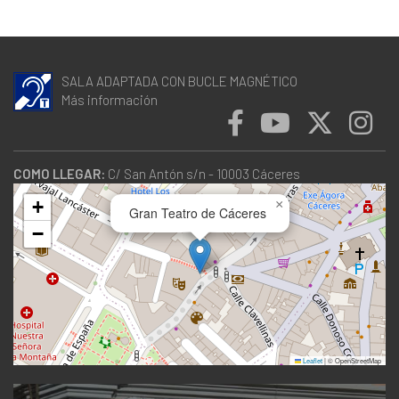
SALA ADAPTADA CON BUCLE MAGNÉTICO
Más información
COMO LLEGAR:
C/ San Antón s/n - 10003 Cáceres
+
×
Gran Teatro de Cáceres
−
Leaflet
|
© OpenStreetMap