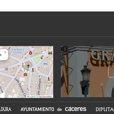
×
s
Leaflet
|
© OpenStreetMap