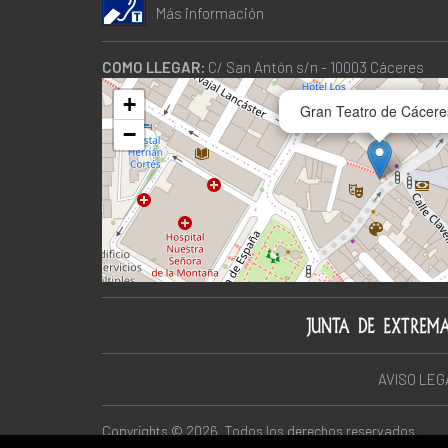
Más información
COMO LLEGAR:
C/ San Antón s/n - 10003 Cáceres
+
Gran Teatro de Cácere
−
AVISO LEG
Copyrights © 2026. Todos los derechos reservados.