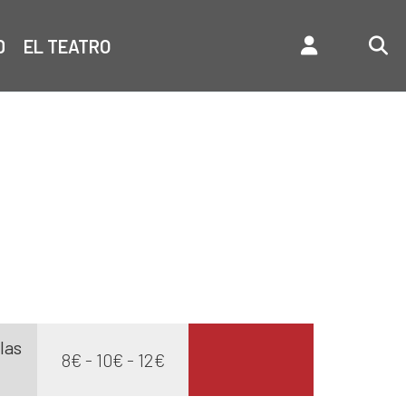
D
EL TEATRO
las
8€ - 10€ - 12€