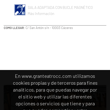
SALA ADAPTADA CON BUCLE MAGNÉTICO
Más información
COMO LLEGAR:
C/ San Antón s/n - 10003 Cáceres
En www.granteatrocc.com utilizamos
cookies propias y de terceros para fines
analíticos, para que puedas navegar por
el sitio web y utilizar las diferentes
opciones o servicios que tiene y para
VISITA VIRTUAL