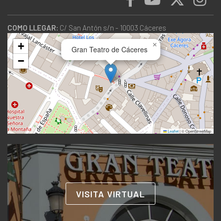
COMO LLEGAR:
C/ San Antón s/n - 10003 Cáceres
+
×
Gran Teatro de Cáceres
−
Leaflet
|
© OpenStreetMap
VISITA VIRTUAL