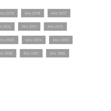
Año 2019
Año 2018
Año 2017
o 2012
Año 2011
Año 2010
Año 2005
Año 2004
Año 2003
ño 1998
Año 1997
Año 1996