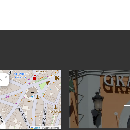
×
s
Leaflet
|
© OpenStreetMap