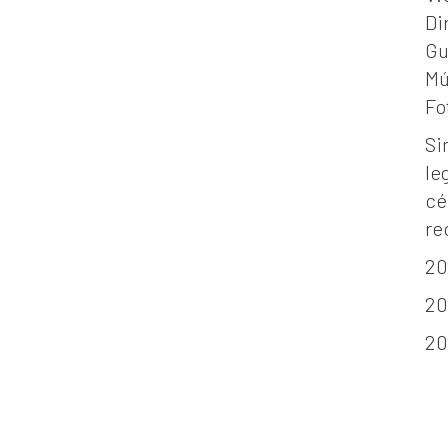
Di
Gu
Mú
Fo
Si
le
cé
re
20
20
20