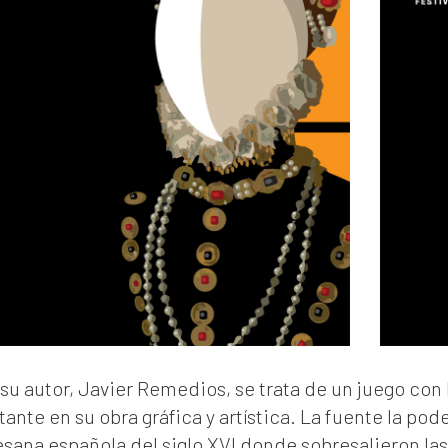
su autor, Javier Remedios, se trata de un juego con l
ante en su obra gráfica y artística. La fuente la pod
esana española del siglo XVI donde sobresalieron las