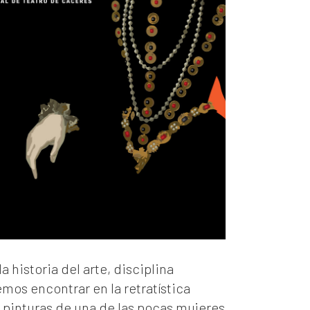
a historia del arte, disciplina
emos encontrar en la retratística
 pinturas de una de las pocas mujeres