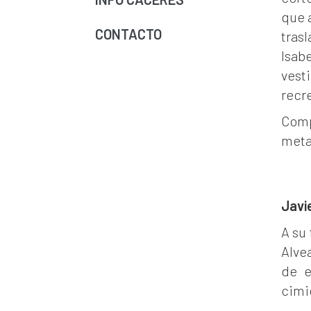
que 
CONTACTO
trasl
Isabe
vesti
recr
Compl
metaf
Javi
A su
Alve
de e
cimi