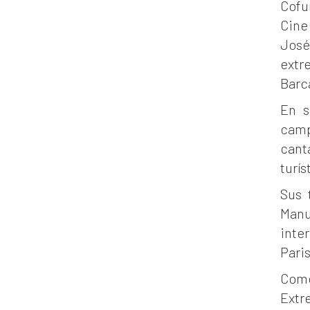
Cofu
Cine
José
extr
Barc
En s
camp
cant
turís
Sus 
Manu
inte
Paris
Como
Extr