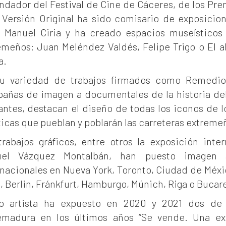
ndador del Festival de Cine de Cáceres, de los Pre
 Versión Original ha sido comisario de exposicio
 Manuel Ciria y ha creado espacios museísticos 
emeños: Juan Meléndez Valdés, Felipe Trigo o El 
a.
u variedad de trabajos firmados como Remedio
añas de imagen a documentales de la historia del
antes, destacan el diseño de todas los iconos de l
ticas que pueblan y poblarán las carreteras extreme
trabajos gráficos, entre otros la exposición inte
el Vázquez Montalbán, han puesto imagen a
rnacionales en Nueva York, Toronto, Ciudad de Méxi
, Berlin, Fránkfurt, Hamburgo, Múnich, Riga o Bucare
 artista ha expuesto en 2020 y 2021 dos de l
emadura en los últimos años “Se vende. Una expo