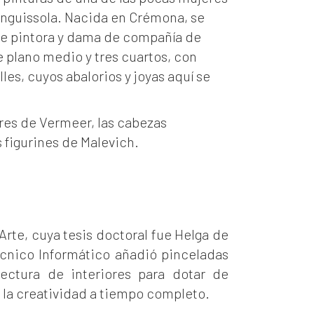
Anguissola. Nacida en Crémona, se
á de pintora y dama de compañía de
e plano medio y tres cuartos, con
es, cuyos abalorios y joyas aquí se
ores de Vermeer, las cabezas
s figurines de Malevich.
rte, cuya tesis doctoral fue Helga de
écnico Informático añadió pinceladas
tectura de interiores para dotar de
a la creatividad a tiempo completo.